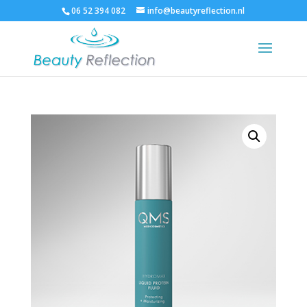
06 52 394 082
info@beautyreflection.nl