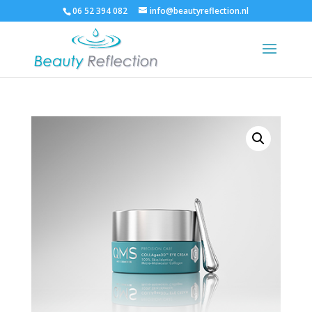
06 52 394 082
info@beautyreflection.nl